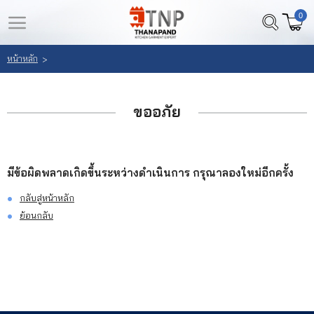
0
LOGIN
REGISTER
หน้าหลัก
>
หน้า
สินค้า
หลัก
ขออภัย
ที่
สนใจ
เลือก
(
สินค้า
มีข้อผิดพลาดเกิดขึ้นระหว่างดำเนินการ กรุณาลองใหม่อีกครั้ง
0
)
กลับสู่หน้าหลัก
วิธี
ย้อนกลับ
สั่ง
ซื้อ
ลูกค้า
ของ