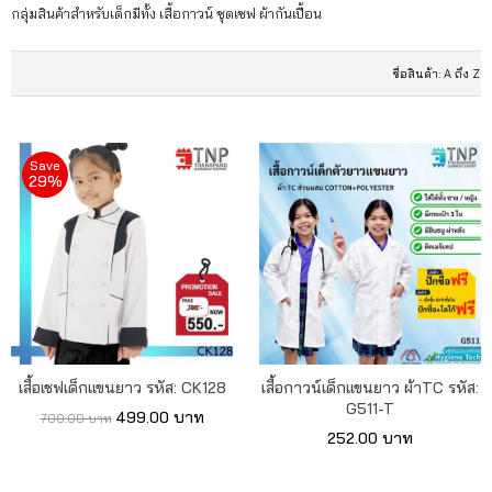
เรา
กลุ่มสินค้าสำหรับเด็กมีทั้ง เสื้อกาวน์ ชุดเชฟ ผ้ากันเปื้อน
เนื้อหา
เกี่ยว
กับ
Save
29%
เรา
ติดต่อ
เรา
เสื้อเชฟเด็กแขนยาว รหัส: CK128
เสื้อกาวน์เด็กแขนยาว ผ้าTC รหัส:
G511-T
499.00 บาท
700.00 บาท
252.00 บาท