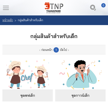
0
LOGIN
REGISTER
หน้าหลัก
กลุ่มสินค้าสำหรับเด็ก
>
หน้า
สินค้า
กลุ่มสินค้าสำหรับเด็ก
หลัก
ที่
สนใจ
เลือก
ก่อนหน้า
ถัดไป
1
(
สินค้า
0
)
วิธี
สั่ง
ซื้อ
ลูกค้า
ชุดเชฟเด็ก
ชุดกาวน์เด็ก
ของ