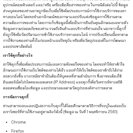
เรา
อุปกรณ์คอมพิวเตอร์ และ/หรือ เครื่องมือสื่อสารของท่าน ในกรณีดังต่อไปนี้ ข้อมูล
ส่วนบุคคลของท่านอาจถูกจัดเก็บเพื่อใช้เพิ่มประสบการณ์การใช้งานบริการของเรา
ทางออนไลน์ โดยจะจำเอกลักษณ์ของภาษาและปรับแต่งข้อมูลการใช้งานตาม
เนื้อหา
ความต้องการของท่าน โดยการเก็บข้อมูลนี้เพื่อเป็นการยืนยันคุณลักษณะเฉพาะตัว
ข้อมูลความปลอดภัยของท่าน รวมถึงสินค้าและบริการที่ท่านสนใจ นอกจากนี้คุกกี้
เกี่ยว
ยังถูกใช้เพื่อวัดปริมาณการเข้าใช้งานบริการทางออนไลน์ การปรับเปลี่ยนเนื้อหาตาม
การใช้งานของท่านทั้งในก่อนหน้าและปัจจุบัน หรือเพื่อวัตถุประสงค์ในการโฆษณา
กับ
และประชาสัมพันธ์
เรา
เราใช้คุกกี้อย่างไร
เราใช้คุกกี้เพื่อเพิ่มประสบการณ์และความพึงพอใจของท่าน โดยจะทำให้เราเข้าใจ
ติดต่อ
ลักษณะการใช้งานเว็บไซต์ของท่านได้เร็ว และทำให้เว็บไซต์ของเราเข้าถึงได้ง่าย
เรา
สะดวกยิ่งขึ้น บางกรณีเราจำเป็นต้องให้บุคคลที่สามดำเนินการ ซึ่งอาจจะต้องใช้
อินเตอร์เน็ตโปรโตคอลแอดเดรส (IP Address) และคุกกี้เพื่อวิเคราะห์ทางสถิติ
ตลอดจนเชื่อมโยงข้อมูล และประมวลผลตามวัตถุประสงค์ทางการตลาด
การจัดการคุกกี้
ท่านสามารถลบและปฏิเสธการเก็บคุกกี้ได้โดยศึกษาตามวิธีการที่ระบุในแต่ละเว็บ
เบราว์เซอร์ที่ท่านใช้งานอยู่ตามลิงก์ดังนี้ (ข้อมูล ณ วันที่ 1 พฤศจิกายน 2561)
Chrome
Firefox