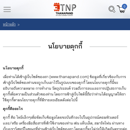
0
LOGIN
REGISTER
หน้าหลัก
>
หน้า
สินค้า
หลัก
นโยบายคุกกี้
ที่
สนใจ
เลือก
(
สินค้า
นโยบายคุกกี้
0
เมื่อท่านได้เข้าสู่เว็บไซต์ของเรา
(www.thanapand.com)
ข้อมูลที่เกี่ยวข้องกับการ
)
วิธี
เข้าสู่เว็ปไซต์ของท่านจะถูกเก็บเอาไว้ในรูปแบบของคุกกี้ โดยนโยบายคุกกี้นี้จะ
อธิบายถึงความหมาย การทำงาน วัตถุประสงค์ รวมถึงการลบและการปฏิเสธการเก็บ
สั่ง
คุกกี้เพื่อความเป็นส่วนตัวของท่าน โดยการเข้าสู่เว็บไซต์นี้ถือว่าท่านได้อนุญาตให้เรา
ซื้อ
ใช้คุกกี้ตามนโยบายคุกกี้ที่มีรายละเอียดดังต่อไปนี้
คุกกี้คืออะไร
ลูกค้า
คุกกี้ คือ ไฟล์เล็กๆเพื่อจัดเก็บข้อมูลโดยจะบันทึกลงไปในอุปกรณ์คอมพิวเตอร์
และ/หรือ เครื่องมือสื่อสารที่เข้าใช้งานของท่าน เช่น แท็บเล็ต, สมาร์ทโฟน ผ่านทาง
ของ
เว็บเบราว์เซอร์ในขณะที่ท่านเข้าสู่เว็บไซต์ของเรา โดยคุกกี้จะไม่ก่อให้เกิดอันตรายต่อ