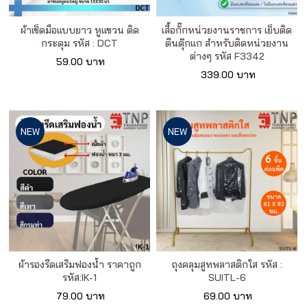
ผ้าเช็ดมือแบบยาว หูแขวน ติด
เสื้อกั๊กหน่วยงานราชการ เย็บติด
กระดุม รหัส : DCT
ตีนตุ๊กแก สำหรับติดหน่วยงาน
ต่างๆ รหัส F3342
59.00 บาท
339.00 บาท
NEW
NEW
ผ้ารองรีดเสริมฟองน้ำ ราคาถูก
ถุงคลุมสูทพลาสติกใส รหัส :
รหัส:IK-1
SUITL-6
79.00 บาท
69.00 บาท