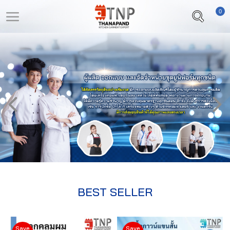
0
LOGIN
REGISTER
หน้า
สินค้า
หลัก
ที่
สนใจ
เลือก
(
สินค้า
0
)
วิธี
สั่ง
ซื้อ
BEST SELLER
ลูกค้า
ของ
Save
Save