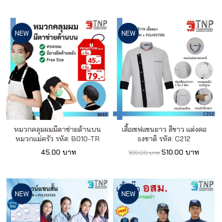
NEW
NEW
หมวกคลุมผมมีตาข่ายด้านบน
เสื้อเชฟแขนยาว สีขาว แต่งคอ
หมวกแม่ครัว รหัส: B010-TR
ธงชาติ รหัส: C212
45.00 บาท
510.00 บาท
599.00 บาท
NEW
NEW