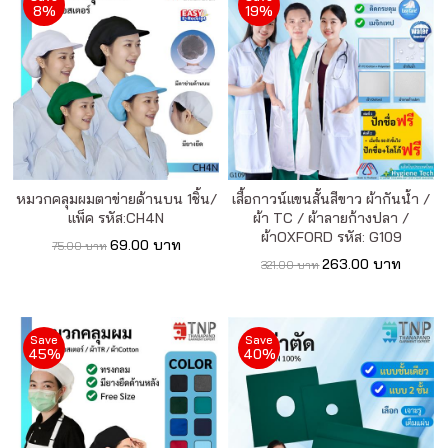
เรา
8%
19%
เนื้อหา
เกี่ยว
กับ
เรา
หมวกคลุมผมตาข่ายด้านบน 1ชิ้น/
เสื้อกาวน์แขนสั้นสีขาว ผ้ากันน้ำ /
แพ็ค รหัส:CH4N
ผ้า TC / ผ้าลายก้างปลา /
ติดต่อ
ผ้าOXFORD รหัส: G109
69.00 บาท
75.00 บาท
เรา
263.00 บาท
321.00 บาท
Save
Save
45%
40%