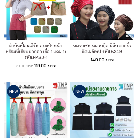
ผ้ากันเปื้อนเสิร์ฟ กระเป๋าหน้า
หมวกเชฟ หมวกกุ๊ก มีจีบ ลายริ้ว
พร้อมที่เสียบปากกา (ซื้อ 1 แถม 1)
ติดเมจิเทป รหัส:B249
รหัส:HASJ-1
149.00 บาท
119.00 บาท
129.00 บาท
NEW
NEW