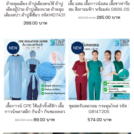
ผ้าคลุมเตียง ผ้าปูเตียงคนไข้ ผ้าปู
เสื้อ อสม เสื้อกาวน์อสม เสื้อซาฟารีอ
เตียงผู้ป่วย ผ้าปูเตียงนวด ผ้าคลุม
สม สีเทาอมฟ้า พร้อมส่ง G806-OS
เตียงสปา ผ้าปูสีเขียว รหัส:MD7431
285.00 บาท
413.00 บาท
399.00 บาท
NEW
NEW
เสื้อกาวน์ CPE ใช้แล้วทิ้งสีฟ้า เสื้อ
ชุดสครับคอกลม กระดุมไหล่ รหัส :
กาวน์พลาสติก กันน้ำ กันของเหลว
G814T205
89.00 บาท
574.00 บาท
149.00 บาท