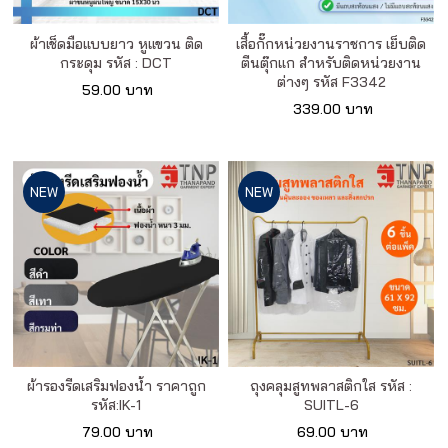
ผ้าเช็ดมือแบบยาว หูแขวน ติด
เสื้อกั๊กหน่วยงานราชการ เย็บติด
กระดุม รหัส : DCT
ตีนตุ๊กแก สำหรับติดหน่วยงาน
ต่างๆ รหัส F3342
59.00 บาท
339.00 บาท
NEW
NEW
ผ้ารองรีดเสริมฟองน้ำ ราคาถูก
ถุงคลุมสูทพลาสติกใส รหัส :
รหัส:IK-1
SUITL-6
79.00 บาท
69.00 บาท