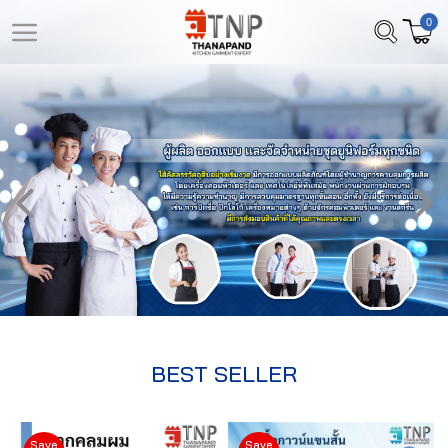
0
LOGIN
REGISTER
หน้า
สินค้า
หลัก
ที่
สนใจ
เลือก
(
สินค้า
0
)
วิธี
สั่ง
ซื้อ
BEST SELLER
ลูกค้า
ของ
Save
Save