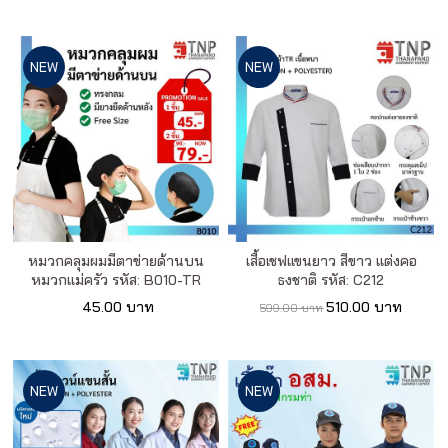
NEW
NEW
หมวกคลุมผมมีตาข่ายด้านบน
เสื้อเชฟแขนยาว สีขาว แต่งคอ
หมวกแม่ครัว รหัส: B010-TR
ธงชาติ รหัส: C212
45.00 บาท
510.00 บาท
599.00 บาท
NEW
NEW