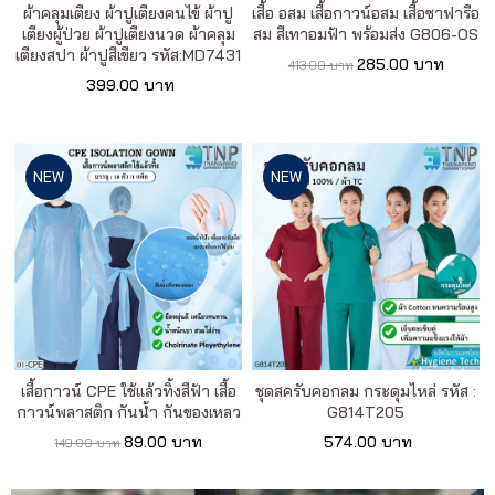
ผ้าคลุมเตียง ผ้าปูเตียงคนไข้ ผ้าปู
เสื้อ อสม เสื้อกาวน์อสม เสื้อซาฟารีอ
เตียงผู้ป่วย ผ้าปูเตียงนวด ผ้าคลุม
สม สีเทาอมฟ้า พร้อมส่ง G806-OS
เตียงสปา ผ้าปูสีเขียว รหัส:MD7431
285.00 บาท
413.00 บาท
399.00 บาท
NEW
NEW
เสื้อกาวน์ CPE ใช้แล้วทิ้งสีฟ้า เสื้อ
ชุดสครับคอกลม กระดุมไหล่ รหัส :
กาวน์พลาสติก กันน้ำ กันของเหลว
G814T205
89.00 บาท
574.00 บาท
149.00 บาท