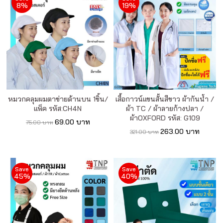
เรา
8%
19%
เนื้อหา
เกี่ยว
กับ
เรา
หมวกคลุมผมตาข่ายด้านบน 1ชิ้น/
เสื้อกาวน์แขนสั้นสีขาว ผ้ากันน้ำ /
แพ็ค รหัส:CH4N
ผ้า TC / ผ้าลายก้างปลา /
ติดต่อ
ผ้าOXFORD รหัส: G109
69.00 บาท
75.00 บาท
เรา
263.00 บาท
321.00 บาท
Save
Save
45%
40%