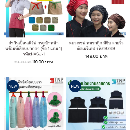
ผ้ากันเปื้อนเสิร์ฟ กระเป๋าหน้า
หมวกเชฟ หมวกกุ๊ก มีจีบ ลายริ้ว
พร้อมที่เสียบปากกา (ซื้อ 1 แถม 1)
ติดเมจิเทป รหัส:B249
รหัส:HASJ-1
149.00 บาท
119.00 บาท
129.00 บาท
NEW
NEW