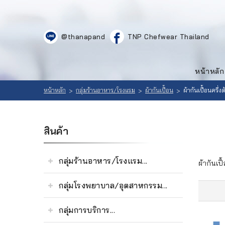
LOGIN
|
@thanapand
TNP Chefwear Thailand
REGISTER
หน้าหลัก
สินค้า
หน้าหลัก
ที่
เลือก
สนใจ
หน้าหลัก
กลุ่มร้านอาหาร/โรงแรม
ผ้ากันเปื้อน
ผ้ากันเปื้อนครึ่งต
>
>
>
สินค้า
(
0
วิธีสั่งซื้อ
สินค้า
)
ลูกค้าของ
กลุ่มร้านอาหาร/โรงแรม...
ผ้ากันเปื้
เรา
กลุ่มโรงพยาบาล/อุตสาหกรรม...
เนื้อหา
กลุ่มการบริการ...
เกี่ยวกับ