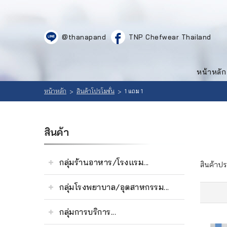
LOGIN
|
@thanapand
TNP Chefwear Thailand
REGISTER
หน้าหลัก
สินค้า
หน้าหลัก
ที่
เลือก
สนใจ
หน้าหลัก
สินค้าโปรโมชั่น
1 แถม 1
>
>
สินค้า
(
0
วิธีสั่งซื้อ
สินค้า
)
ลูกค้าของ
กลุ่มร้านอาหาร/โรงแรม...
สินค้าปร
เรา
กลุ่มโรงพยาบาล/อุตสาหกรรม...
เนื้อหา
กลุ่มการบริการ...
เกี่ยวกับ