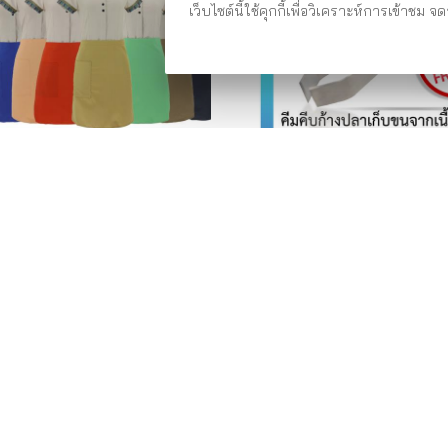
เว็บไซต์นี้ใช้คุกกี้เพื่อวิเคราะห์การเข้
ันเปื้อน (ซื้อ 1 แถม 1) รหัส: HAB1-1
STAINLESS STEEL TWEEZERS 
ก้างปลา ...
159.00 บาท
119.00 บา
159.00 บาท