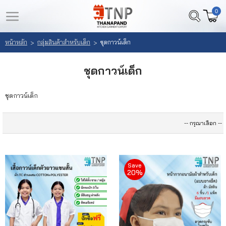
0
LOGIN
REGISTER
หน้าหลัก
กลุ่มสินค้าสำหรับเด็ก
ชุดกาวน์เด็ก
>
>
หน้า
สินค้า
ชุดกาวน์เด็ก
หลัก
ที่
สนใจ
ชุดกาวน์เด็ก
เลือก
(
สินค้า
0
)
วิธี
สั่ง
Save
20%
ซื้อ
ลูกค้า
ของ