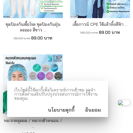
เรา
เนื้อหา
ชุดป้องกันเชื้อโรค ชุดป้องกันฝุ่น
เสื้อกาวน์ CPE ใช้แล้วทิ้งสีฟ้า ...
ละออง สีขาว ...
เกี่ยว
89.00 บาท
149.00 บาท
89.00 บาท
95.00 บาท
กับ
เรา
ติดต่อ
เรา
เว็บไซต์นี้ใช้คุกกี้เพื่อวิเคราะห์การเข้าชม จดจำ
การตั้งค่าและปรับปรุงประสบการณ์การใช้งาน
ของคุณ
นโยบายคุกกี้
ยินยอม
หมวกคลุมผม / หมวกตัวหนอน /
...