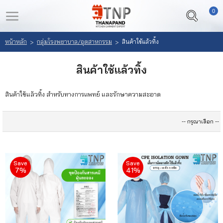
0
LOGIN
REGISTER
หน้าหลัก
กลุ่มโรงพยาบาล/อุตสาหกรรม
สินค้าใช้แล้วทิ้ง
>
>
หน้า
สินค้า
สินค้าใช้แล้วทิ้ง
หลัก
ที่
สนใจ
สินค้าใช้แล้วทิ้ง สำหรับทางการแพทย์ และรักษาความสะอาด
เลือก
(
สินค้า
0
)
วิธี
สั่ง
Save
Save
7%
41%
ซื้อ
ลูกค้า
ของ