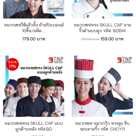
เรา
เนื้อหา
หมวกเชฟใช้แล้วทิ้ง ผ้าสปันบอนด์
หมวกเชฟทรง SKULL CAP ลาย
10ชิ้น/แพ็ค ...
ริ้วดำแบบผูก รหัส: BDBW
เกี่ยว
179.00 บาท
159.00 บาท
179.00 บาท
กับ
เรา
Save
11%
ติดต่อ
เรา
หมวกเชฟทรง SKULL CAP แบบ
หมวกเชฟ หมวกกุ๊ก ทรงสูง จีบ
ผูกด้านหลัง รหัส:BD
รอบลายริ้ว รหัส: CHCY11