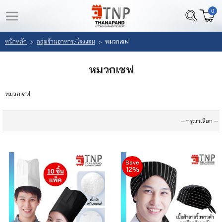
0
LOGIN
REGISTER
หน้าหลัก
กลุ่มร้านอาหาร/โรงแรม
หมวกเชฟ
>
>
หน้า
สินค้า
หมวกเชฟ
หลัก
ที่
สนใจ
หมวกเชฟ
เลือก
(
สินค้า
0
)
วิธี
สั่ง
Save
12%
ซื้อ
ลูกค้า
ของ