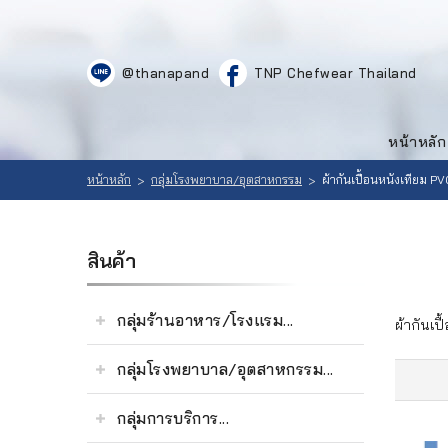
LOGIN
|
@thanapand
TNP Chefwear Thailand
REGISTER
หน้าหลัก
สินค้า
หน้าหลัก
ที่
เลือก
สนใจ
หน้าหลัก
กลุ่มโรงพยาบาล/อุตสาหกรรม
ผ้ากันเปื้อนหนังเทียม PV
>
>
สินค้า
(
0
วิธีสั่งซื้อ
สินค้า
)
ลูกค้าของ
กลุ่มร้านอาหาร/โรงแรม...
ผ้ากันเป
เรา
กลุ่มโรงพยาบาล/อุตสาหกรรม...
เนื้อหา
กลุ่มการบริการ...
เกี่ยวกับ