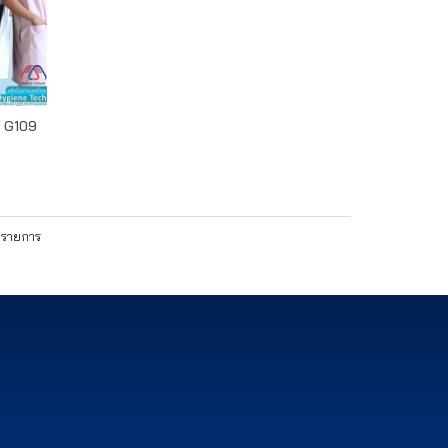
ส: G109
5 รายการ