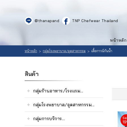
LOGIN
|
@thanapand
TNP Chefwear Thailand
REGISTER
หน้าหลัก
สินค้า
หน้าหลัก
ที่
เลือก
สนใจ
หน้าหลัก
กลุ่มโรงพยาบาล/อุตสาหกรรม
เสื้อกาวน์กันน้ำ
>
>
สินค้า
(
0
วิธีสั่งซื้อ
สินค้า
)
ลูกค้าของ
กลุ่มร้านอาหาร/โรงแรม...
เรา
กลุ่มโรงพยาบาล/อุตสาหกรรม...
เนื้อหา
กลุ่มการบริการ...
Sa
เกี่ยวกับ
1