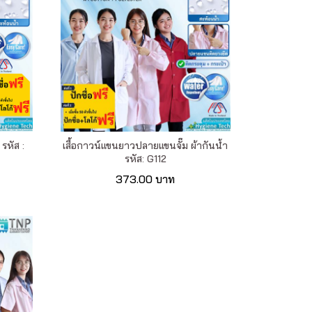
รหัส :
เสื้อกาวน์แขนยาวปลายแขนจั๊ม ผ้ากันน้ำ
รหัส: G112
373.00 บาท