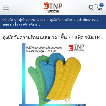
0
LOGIN
REGISTER
หน้าหลัก
กลุ่มร้านอาหาร/โรงแรม
ถุงมือกันความร้อน
ถุงมือกันความร้อน
>
>
>
แบบยาว 1 ชิ้น / 1 แพ็ค รหัส:TML
หน้า
สินค้า
หลัก
ถุงมือกันความร้อน แบบยาว 1 ชิ้น / 1 แพ็ค รหัส:TML
ที่
สนใจ
เลือก
(
สินค้า
0
)
วิธี
สั่ง
ซื้อ
ลูกค้า
ของ