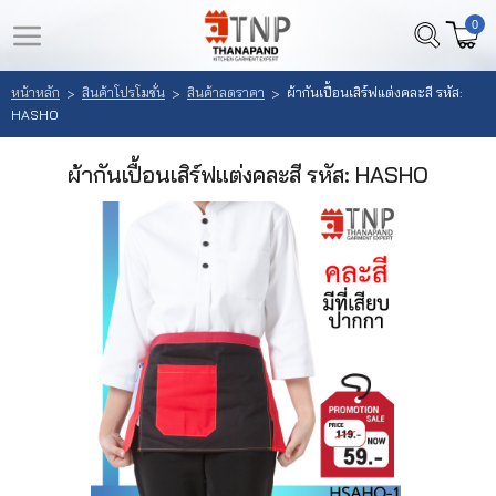
0
LOGIN
REGISTER
หน้าหลัก
สินค้าโปรโมชั่น
สินค้าลดราคา
ผ้ากันเปื้อนเสิร์ฟแต่งคละสี รหัส:
>
>
>
HASHO
หน้า
สินค้า
หลัก
ผ้ากันเปื้อนเสิร์ฟแต่งคละสี รหัส: HASHO
ที่
สนใจ
เลือก
(
สินค้า
0
)
วิธี
สั่ง
ซื้อ
ลูกค้า
ของ