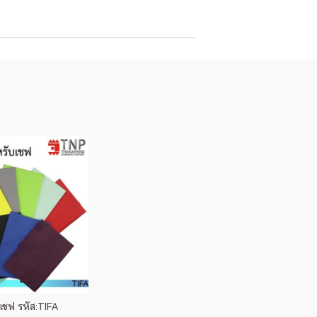
เชฟ รหัส:TIFA