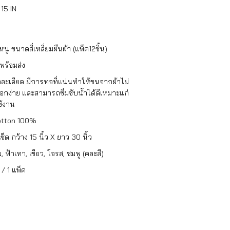
15 IN
นู ขนาดสี่เหลี่ยมผืนผ้า (แพ็ค12ชิ้น)
าพร้อมส่ง
ผ้าละเอียด มีการทอที่แน่นทำให้ขนจากผ้าไม่
อกง่าย และสามารถซึมซับน้ำได้ดีเหมาะแก่
ช้งาน
otton 100%
เช็ด กว้าง 15 นิ้ว X ยาว 30 นิ้ว
ม, ฟ้าเทา, เขียว, โอรส, ชมพู (คละสี)
น / 1 แพ็ค