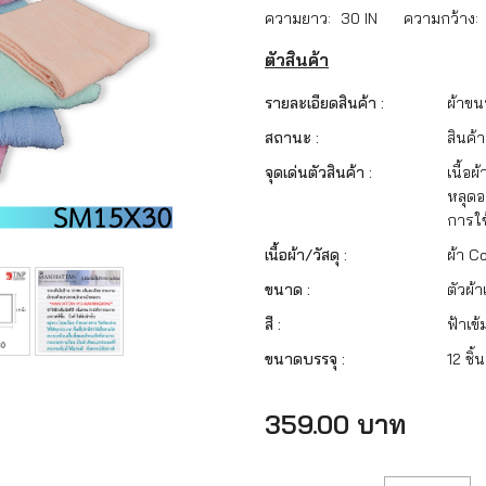
ความยาว:
30 IN
ความกว้าง:
ตัวสินค้า
รายละเอียดสินค้า :
ผ้าขนห
สถานะ :
สินค้
จุดเด่นตัวสินค้า :
เนื้อ
หลุดอ
การใ
เนื้อผ้า/วัสดุ :
ผ้า C
ขนาด :
ตัวผ้า
สี :
ฟ้าเข้
ขนาดบรรจุ :
12 ชิ้
359.00 บาท