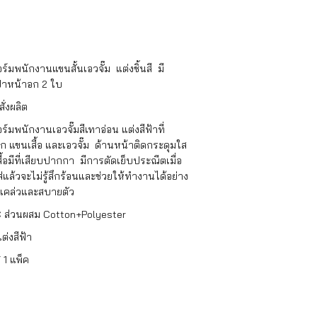
อร์มพนักงานแขนสั้นเอวจั๊ม แต่งชิ้นสี มี
๋าหน้าอก 2 ใบ
สั่งผลิต
อร์มพนักงานเอวจั๊มสีเทาอ่อน แต่งสีฟ้าที่
ก แขนเสื้อ และเอวจั๊ม ด้านหน้าติดกระดุมใส
ื้อมีที่เสียบปากกา มีการตัดเย็บประณีตเมื่อ
่แล้วจะไม่รู้สึกร้อนและช่วยให้ทำงานได้อย่าง
แคล่วและสบายตัว
C ส่วนผสม Cotton+Polyester
ต่งสีฟ้า
/ 1 แพ็ค