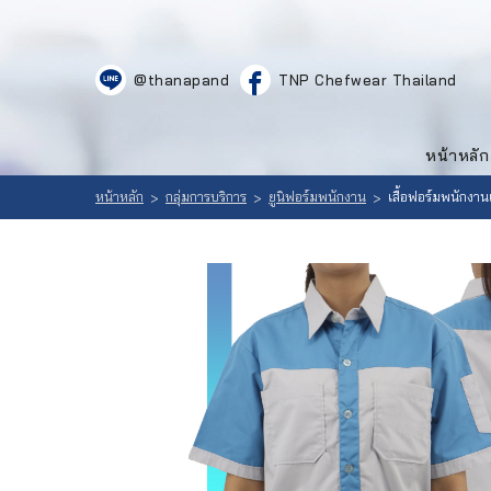
LOGIN
|
@thanapand
TNP Chefwear Thailand
REGISTER
หน้าหลัก
สินค้า
หน้าหลัก
ที่
เลือก
สนใจ
หน้าหลัก
กลุ่มการบริการ
ยูนิฟอร์มพนักงาน
เสื้อฟอร์มพนักงานแ
>
>
>
สินค้า
(
0
วิธีสั่งซื้อ
)
ลูกค้าของ
เรา
เนื้อหา
เกี่ยวกับ