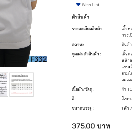
Wish List
ตัวสินค้า
รายละเอียดสินค้า :
เสื้อฟ
กระเป
สถานะ :
สินค้า
จุดเด่นตัวสินค้า :
เสื้อฟ
หน้าอ
แขนเส
สวมใส
คล่อง
เนื้อผ้า/วัสดุ :
ผ้า T
สี :
สีเทาแ
ขนาดบรรจุ :
1 ตัว 
375.00 บาท