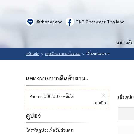
LOGIN
|
@thanapand
TNP Chefwear Thailand
REGISTER
หน้าหลัก
สินค้า
หน้าหลัก
ที่
เลือก
สนใจ
หน้าหลัก
กลุ่มร้านอาหาร/โรงแรม
เสื้อเชฟแขนยาว
>
>
สินค้า
(
0
วิธีสั่งซื้อ
แสดงรายการสินค้าตาม..
)
ลูกค้าของ
Price :
1,000.00 บาทขึ้นไป
เสื้อเชฟ
เรา
ยกเลิก
เนื้อหา
คูปอง
เกี่ยวกับ
ใส่รหัสคูปองเพื่อรับส่วนลด