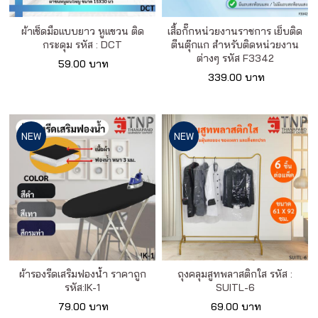
ผ้าเช็ดมือแบบยาว หูแขวน ติด
เสื้อกั๊กหน่วยงานราชการ เย็บติด
กระดุม รหัส : DCT
ตีนตุ๊กแก สำหรับติดหน่วยงาน
ต่างๆ รหัส F3342
59.00 บาท
339.00 บาท
NEW
NEW
ผ้ารองรีดเสริมฟองน้ำ ราคาถูก
ถุงคลุมสูทพลาสติกใส รหัส :
รหัส:IK-1
SUITL-6
79.00 บาท
69.00 บาท