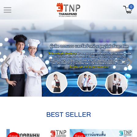
0
LOGIN
REGISTER
หน้า
สินค้า
หลัก
ที่
สนใจ
เลือก
(
สินค้า
0
)
วิธี
สั่ง
ซื้อ
BEST SELLER
ลูกค้า
ของ
Save
Save