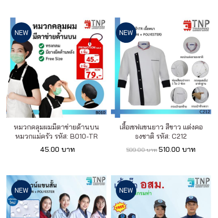
NEW
NEW
หมวกคลุมผมมีตาข่ายด้านบน
เสื้อเชฟแขนยาว สีขาว แต่งคอ
หมวกแม่ครัว รหัส: B010-TR
ธงชาติ รหัส: C212
45.00 บาท
510.00 บาท
599.00 บาท
NEW
NEW