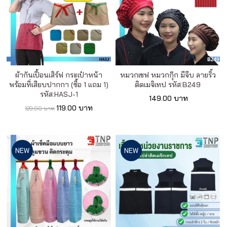
ผ้ากันเปื้อนเสิร์ฟ กระเป๋าหน้า
หมวกเชฟ หมวกกุ๊ก มีจีบ ลายริ้ว
พร้อมที่เสียบปากกา (ซื้อ 1 แถม 1)
ติดเมจิเทป รหัส:B249
รหัส:HASJ-1
149.00 บาท
119.00 บาท
129.00 บาท
NEW
NEW