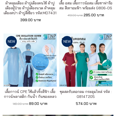
ผ้าคลุมเตียง ผ้าปูเตียงคนไข้ ผ้าปู
เสื้อ อสม เสื้อกาวน์อสม เสื้อซาฟารีอ
เตียงผู้ป่วย ผ้าปูเตียงนวด ผ้าคลุม
สม สีเทาอมฟ้า พร้อมส่ง G806-OS
เตียงสปา ผ้าปูสีเขียว รหัส:MD7431
285.00 บาท
413.00 บาท
399.00 บาท
NEW
NEW
เสื้อกาวน์ CPE ใช้แล้วทิ้งสีฟ้า เสื้อ
ชุดสครับคอกลม กระดุมไหล่ รหัส :
กาวน์พลาสติก กันน้ำ กันของเหลว
G814T205
89.00 บาท
574.00 บาท
149.00 บาท