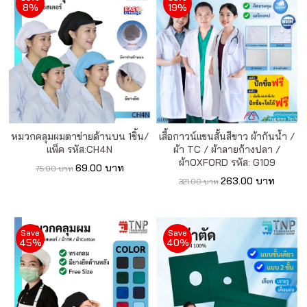
เรา
8%
19%
เนื้อหา
เกี่ยว
กับ
เรา
หมวกคลุมผมตาข่ายด้านบน 1ชิ้น/
เสื้อกาวน์แขนสั้นสีขาว ผ้ากันน้ำ /
แพ็ค รหัส:CH4N
ผ้า TC / ผ้าลายก้างปลา /
ติดต่อ
ผ้าOXFORD รหัส: G109
69.00 บาท
75.00 บาท
เรา
263.00 บาท
321.00 บาท
Save
Save
45%
40%